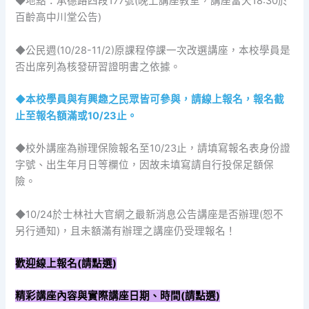
◆地點：承德路四段177號(晚上講座教室，講座當天18:30於
百齡高中川堂公告)
◆公民週(10/28-11/2)原課程停課一次改選講座，本校學員是
否出席列為核發研習證明書之依據。
◆本校學員與有興趣之民眾皆可參與，請線上報名，報名截
止至報名額滿或10/23止。
◆校外講座為辦理保險報名至10/23止，請填寫報名表身份證
字號、出生年月日等欄位，因故未填寫請自行投保足額保
險。
◆10/24於士林社大官網之最新消息公告講座是否辦理(恕不
另行通知)，且未額滿有辦理之講座仍受理報名！
歡迎線上報名(請點選)
精彩講座內容與實際講座日期、時間(請點選)