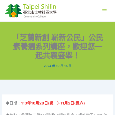
跳
至
主
要
內
容
「芝蘭新創 嶄新公民」公民
素養週系列講座，歡迎您一
起共襄盛舉！
2024 年 10 月 15 日
◆日期：
113年10月28日(週一)-11月2日(週六)