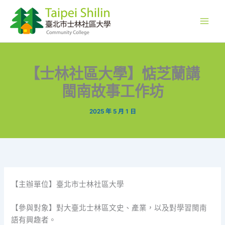
跳
至
主
要
內
容
【士林社區大學】惦芝蘭講
閩南故事工作坊
2025 年 5 月 1 日
【主辦單位】臺北市士林社區大學
【參與對象】對大臺北士林區文史、產業，以及對學習閩南
語有興趣者。