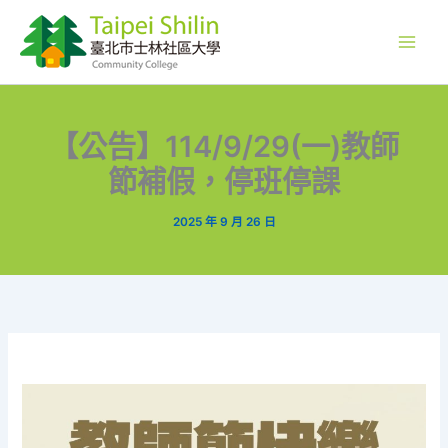
跳
至
主
要
內
容
【公告】114/9/29(一)教師
節補假，停班停課
2025 年 9 月 26 日