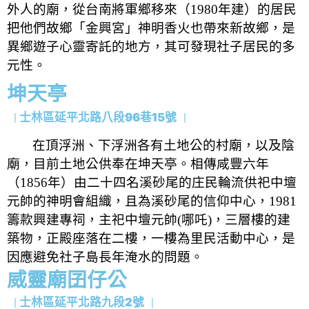
外人的廟，從台南將軍鄉移來（
1980
年建）的居民
把他們故鄉「金興宮」神明香火也帶來新故鄉，是
異鄉遊子心靈寄託的地方，其可發現社子居民的多
元性。
坤天亭
士林區延平北路八段96巷15號
｜
｜
在頂浮洲、下浮洲各有土地公的村廟，以及陰
廟，目前土地公供奉在坤天亭。相傳咸豐六年
（
1856
年）由二十四名溪砂尾的庄民輪流供祀中壇
元帥的神明會組織，且為溪砂尾的信仰中心，
1981
籌款興建專祠，主祀中壇元帥
(
哪吒
)
，三層樓的建
築物，正殿座落在二樓，一樓為里民活動中心，是
因應避免社子島長年淹水的問題。
威靈廟囝仔公
士林區延平北路九段2號
｜
｜