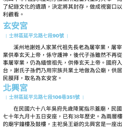
了紀錄文化的遺蹟，決定將其封存，做成視窗口以
利觀看。
玄安宮
士林區延平北路七段90號
｜
｜
溪州地謝姓人家某代祖先長老為屠宰業，屠宰
業供奉玄天上帝，係守護神，後代子孫雖然不再從
事屠宰業，仍為緬懷祖先，供俸玄天上帝。國府入
台，謝氏子孫們乃用宗族共業土地做為公廟，供居
民膜拜，取名為玄安宮。
北興宮
士林區延平北路七段106巷351號
｜
｜
在民國六十八年吳府先歲降駕指示蓋廟，民國
七十年九月十五日安座，已有
38
年歷史。為兩層樓
的廟宇鐘樓及鼓樓，主祀吳王爺的北興宮是一座出