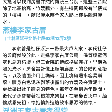
大抵可以找到房舍井然的傳統三合院。這些三合院
除了地基抬高、竹篾牆外，有些邊間還設有半樓式
的「樓栱」，藉以淹水時全家人爬上樓栱躲避淹
水。
燕樓李家古厝
士林區延平北路七段63巷12弄2號
｜
｜
李家曾是社仔浮洲一帶最大戶人家，李氏社仔
的公廳就設於此，走進李家古厝公廳，儘管牆壁泥
灰也剝落朽壞，但三合院的傳統格局完好，早期為
避免淹水，房舍設計像正廳前廊屋下的台階刻意抬
高，以及牆面少用土埆磚，因土埆磚遇水容易崩
壞，牆身白色泥灰剝落後露出的竹篾及夯實泥土，
更標舉出社子牆身的特色。每年冬至到過年期間，
後代子孫會帶著牲禮前來祭祖，在裊裊香火中，緬
懷感恩先祖，懷抱慎終追遠飲水思源的情懷。
浮洲王家古厝孝得堂