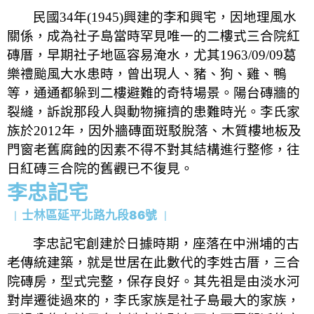
民國
34
年
(1945)
興建的李和興宅，因地理風水
關係，成為社子島當時罕見唯一的二樓式三合院紅
磚厝，早期社子地區容易淹水，尤其
1963/09/09
葛
樂禮颱風大水患時，曾出現人、豬、狗、雞、鴨
等，通通都躲到二樓避難的奇特場景。陽台磚牆的
裂縫，訴說那段人與動物擁擠的患難時光。李氏家
族於
2012
年，因外牆磚面斑駁脫落、木質樓地板及
門窗老舊腐蝕的因素不得不對其結構進行整修，往
日紅磚三合院的舊觀已不復見。
李忠記宅
士林區延平北路九段86號
｜
｜
李忠記宅創建於日據時期，座落在中洲埔的古
老傳統建築，就是世居在此數代的李姓古厝，三合
院磚房，型式完整，保存良好。其先祖是由淡水河
對岸遷徙過來的，李氏家族是社子島最大的家族，