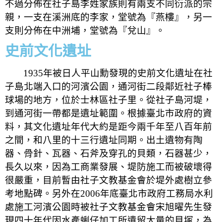
不過分佈在社子島李姓家族則有兩支不同衍派的宗
親，一支在溪洲底的李家，堂號為『燕樓』，另一
支則分佈在中洲埔，堂號為『兌山』。
史前文化遺址
1935
年被日人平山勳發現的史前文化遺址在社
子島北端入口的河濱公園，通河街二段鄰近社子棒
球場的地方，位於士林區社子里。從社子島河堤，
到通河街一帶都是遺址範圍。根據臺北市政府的資
料，其文化遺址年代大約是距今兩千年至八百年前
之間，和八里的十三行遺址同期。出土遺物有陶
器、骨針、瓦器、石斧及穿孔的貝類，石器甚少，
長久以來，因為工商業發展、堤防施工而被破壞得
很嚴重，目前暫由社子文教基金會於堤外處樹立參
考地點碑。另外在
2006
年底臺北市政府工務局水利
處施工河濱公園時被社子文教基金會宋旭曜先生發
現四十年代因水產蜊仔加工所遺留大量的貝塚，為