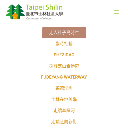
跳
至
主
要
內
走入社子島時空
容
歲時社載
SHEZIDAO
探尋芝山岩傳奇
FUDEYANG WATERWAY
福德洋圳
士林在地美學
走讀基隆河
走讀芝蘭新街