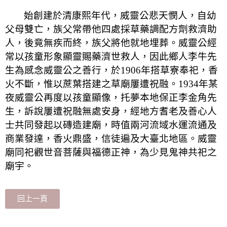
始創建於清康熙年代，威靈公悲天憫人，自幼
父母雙亡，族父常帶他四處採草藥調配方劑救濟助
人，後竟無疾而終，族父將他就地埋葬。威靈公經
常以孩童形象顯靈賜藥濟世救人，因此鄉人李牛先
生為感念威靈公之善行，於
1906
年搭草寮奉祀，香
火不斷，惟以蔗葉搭建之草廟屢遭祝融。
1934
年某
夜威靈公再度以孩童顯像，托夢本地保正李金角先
生，訴說屢遭祝融無處安身，經地方耆老及善心人
士共同發起以磚造建廟，時值兩河流域水運流通及
商業發達，香火鼎盛，信徒遍及大臺北地區。威靈
廟同祀觀世音菩薩與福德正神，為少見鬼神共祀之
廟宇。
回上一頁