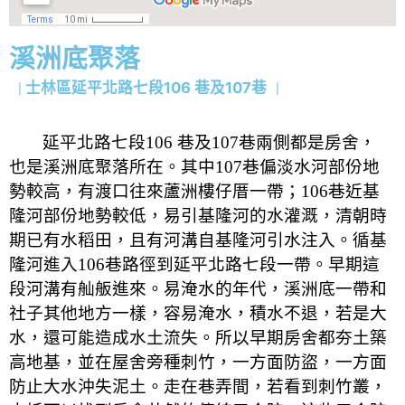
溪洲底聚落
士林區延平北路七段106 巷及107巷
｜
｜
延平北路七段
106
巷及
107
巷兩側都是房舍，
也是溪洲底聚落所在。其中
107
巷偏淡水河部份地
勢較高，有渡口往來蘆洲樓仔厝一帶；
106
巷近基
隆河部份地勢較低，易引基隆河的水灌溉，清朝時
期已有水稻田，且有河溝自基隆河引水注入。循基
隆河進入
106
巷路徑到延平北路七段一帶。早期這
段河溝有舢舨進來。易淹水的年代，溪洲底一帶和
社子其他地方一樣，容易淹水，積水不退，若是大
水，還可能造成水土流失。所以早期房舍都夯土築
高地基，並在屋舍旁種刺竹，一方面防盜，一方面
防止大水沖失泥土。走在巷弄間，若看到刺竹叢，