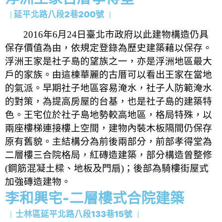
延平北路八段2巷200號
｜
｜
2016
年
6
月
24
日臺北市政府以此建物構造仍具
保存價值為由，依規定登錄為歷史建築藉以保存。
浮洲王家是社子島的望族之一，亦是浮洲地區最大
戶的家族。由這棟華麗的古厝可以看出王家在當地
的氣派。早期社子地區容易淹水，社子人防範淹水
的對策，為提高房屋的台基，也是社子島的建築特
色。王宅位於社子島地勢較高地區，格局特殊，以
兩座樓梯連接樓上空間，建物內裝木板隔間仍保存
原有舊貌。主結構分為前後兩部分，前部孝得堂為
二層樓三合院格局，紅磚造建築，部分構造曾整修
(
鋼筋混凝土樑、地板及門扇
)
；後部為騎樓街屋式
加強磚造建物。
李和興宅-二層樓式合院建築
士林區延平北路八段133巷15號
｜
｜